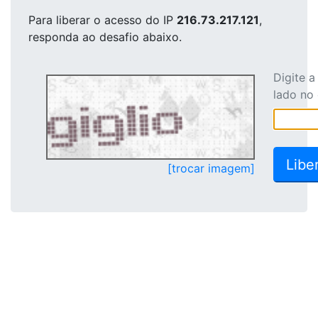
Para liberar o acesso
do IP
216.73.217.121
,
responda ao desafio abaixo.
Digite 
lado no
[trocar imagem]